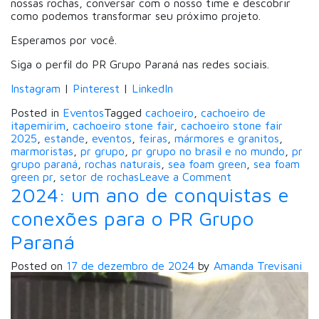
nossas rochas, conversar com o nosso time e descobrir
como podemos transformar seu próximo projeto.
Esperamos por você.
Siga o perfil do PR Grupo Paraná nas redes sociais.
Instagram
|
Pinterest
|
LinkedIn
Posted in
Eventos
Tagged
cachoeiro
,
cachoeiro de
itapemirim
,
cachoeiro stone fair
,
cachoeiro stone fair
2025
,
estande
,
eventos
,
feiras
,
mármores e granitos
,
marmoristas
,
pr grupo
,
pr grupo no brasil e no mundo
,
pr
grupo paraná
,
rochas naturais
,
sea foam green
,
sea foam
on
green pr
,
setor de rochas
Leave a Comment
Vai
2024: um ano de conquistas e
começar
conexões para o PR Grupo
a
Cachoeiro
Paraná
Stone
Fair
Posted on
17 de dezembro de 2024
by
Amanda Trevisani
2025