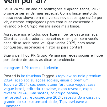
vem por aí?
Se 2024 foi um ano de realizações e aprendizados, 2025
promete ser ainda mais especial. Com o lançamento do
nosso novo showroom e diversas novidades que estão por
vir, estamos empolgados para continuar crescendo e
levando o PR Grupo Paraná ainda mais longe.
Agradecemos a todos que fizeram parte desta jornada.
Clientes, colaboradores, parceiros e amigos: sem vocês,
nada disso seria possível. Que venha 2025, com novas
conquistas, inspiração e histórias para contar!
Siga o perfil do PR Grupo Paraná nas redes sociais e fique
por dentro de todas as dicas e tendências.
Instagram
|
Pinterest
|
LinkedIn
Posted in
Institucional
Tagged
#topview anuário premium
2024
,
ação social
,
ações sociais
,
anuário premium
topview 2024
,
cachoeiro stone fair
,
casa vogue
,
casa
vogue brasil
,
editorial topview
,
expo revestir
,
expo
revestir 2024
,
lilian santos
,
pr grupo paraná
,
retrospectiva
,
retrospectiva 2024
,
revestindo a casa
,
rio
grande do sul
,
sustentabilidade
,
Topview
Leave a
on
Comment