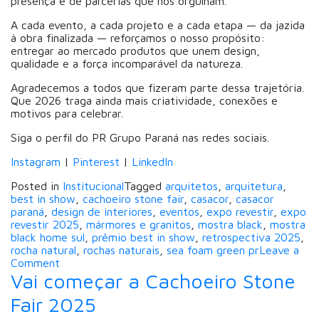
presença e de parcerias que nos orgulham.
A cada evento, a cada projeto e a cada etapa — da jazida
à obra finalizada — reforçamos o nosso propósito:
entregar ao mercado produtos que unem design,
qualidade e a força incomparável da natureza.
Agradecemos a todos que fizeram parte dessa trajetória.
Que 2026 traga ainda mais criatividade, conexões e
motivos para celebrar.
Siga o perfil do PR Grupo Paraná nas redes sociais.
Instagram
|
Pinterest
|
LinkedIn
Posted in
Institucional
Tagged
arquitetos
,
arquitetura
,
best in show
,
cachoeiro stone fair
,
casacor
,
casacor
paraná
,
design de interiores
,
eventos
,
expo revestir
,
expo
revestir 2025
,
mármores e granitos
,
mostra black
,
mostra
black home sul
,
prêmio best in show
,
retrospectiva 2025
,
rocha natural
,
rochas naturais
,
sea foam green pr
Leave a
on
Comment
Um
Vai começar a Cachoeiro Stone
ano
Fair 2025
de
conquistas: