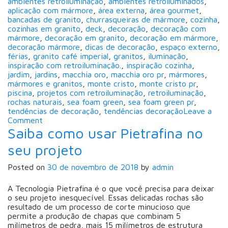
ambientes retroiluminação
,
ambientes retroiluminados
,
aplicação com mármore
,
área externa
,
área gourmet
,
bancadas de granito
,
churrasqueiras de mármore
,
cozinha
,
cozinhas em granito
,
deck
,
decoração
,
decoração com
mármore
,
decoração em granito
,
decoração em mármore
,
decoração mármore
,
dicas de decoração
,
espaço externo
,
férias
,
granito café imperial
,
granitos
,
iluminação
,
inspiração com retroiluminação.
,
inspiração cozinha
,
jardim
,
jardins
,
macchia oro
,
macchia oro pr
,
mármores
,
mármores e granitos
,
monte cristo
,
monte cristo pr
,
piscina
,
projetos com retroiluminação
,
retroiluminação
,
rochas naturais
,
sea foam green
,
sea foam green pr
,
tendências de decoração
,
tendências decoração
Leave a
on
Comment
Renove
Saiba como usar Pietrafina no
seu
seu projeto
espaço
externo
com
Posted on
30 de novembro de 2018
by
admin
rochas
naturais
A Tecnologia Pietrafina é o que você precisa para deixar
o seu projeto inesquecível. Essas delicadas rochas são
resultado de um processo de corte minucioso que
permite a produção de chapas que combinam 5
milímetros de pedra, mais 15 milímetros de estrutura