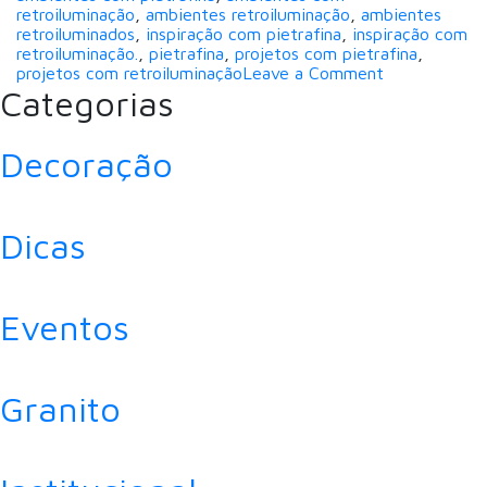
retroiluminação
,
ambientes retroiluminação
,
ambientes
retroiluminados
,
inspiração com pietrafina
,
inspiração com
retroiluminação.
,
pietrafina
,
projetos com pietrafina
,
on
projetos com retroiluminação
Leave a Comment
Saiba
Categorias
como
usar
Pietrafina
Decoração
no
seu
projeto
Dicas
Eventos
Granito