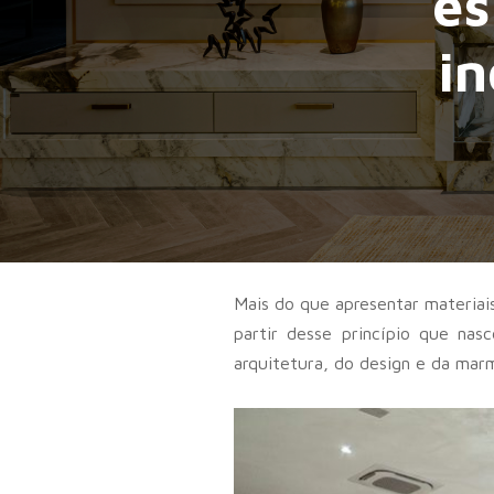
es
in
Mais do que apresentar materiais
partir desse princípio que na
arquitetura, do design e da mar