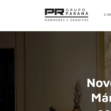
O G
Nov
Már