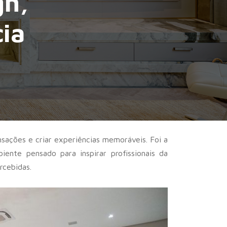
gn,
cia
nsações e criar experiências memoráveis. Foi a
ente pensado para inspirar profissionais da
rcebidas.