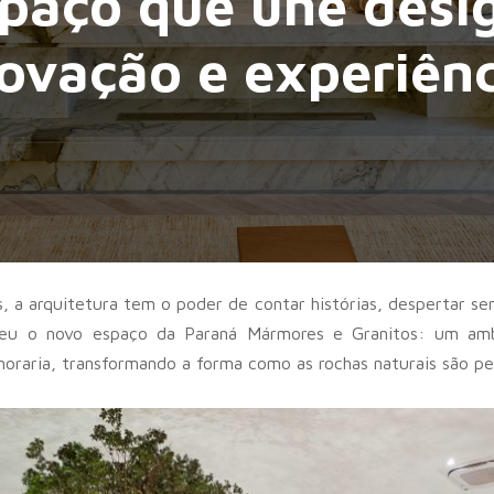
paço que une desi
ovação e experiên
, a arquitetura tem o poder de contar histórias, despertar se
sceu o novo espaço da Paraná Mármores e Granitos: um ambi
moraria, transformando a forma como as rochas naturais são pe