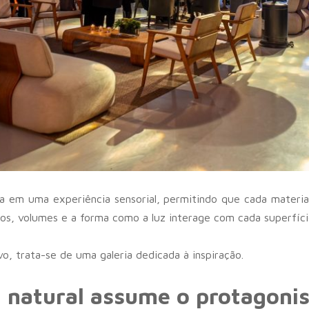
ta em uma experiência sensorial, permitindo que cada materia
os, volumes e a forma como a luz interage com cada superfíci
, trata-se de uma galeria dedicada à inspiração.
 natural assume o protagoni